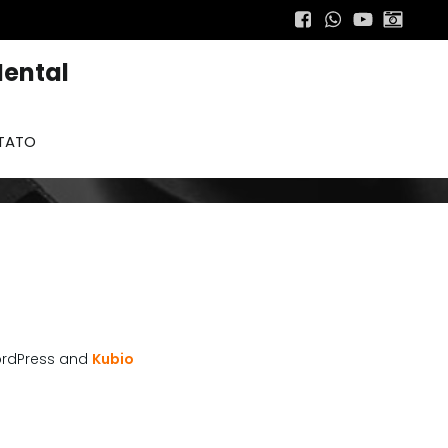
ental
TATO
rdPress and
Kubio